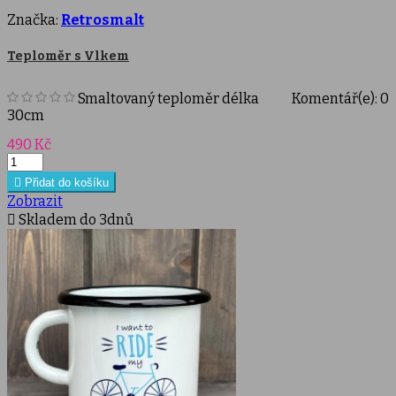
Značka:
Retrosmalt
Teploměr s Vlkem
Smaltovaný teploměr délka
Komentář(e):
0
30cm
Cena
490 Kč

Přidat do košíku
Zobrazit

Skladem do 3dnů