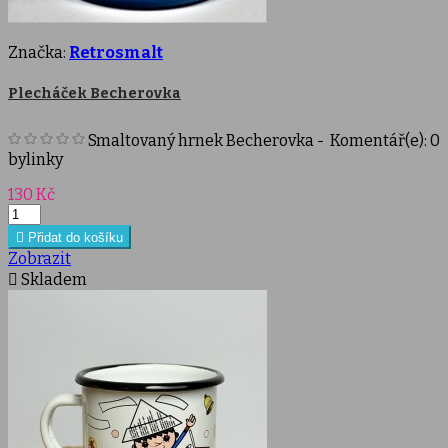
Značka:
Retrosmalt
Plecháček Becherovka
Smaltovaný hrnek Becherovka -
Komentář(e):
0
bylinky
Cena
130 Kč

Přidat do košíku
Zobrazit

Skladem