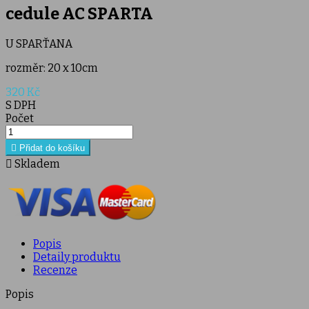
cedule AC SPARTA
U SPARŤANA
rozměr: 20 x 10cm
320 Kč
S DPH
Počet

Přidat do košíku

Skladem
Popis
Detaily produktu
Recenze
Popis