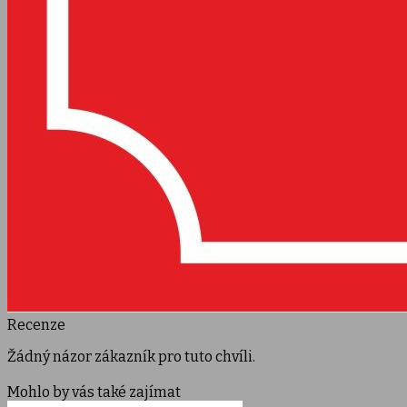
Recenze
Žádný názor zákazník pro tuto chvíli.
Mohlo by vás také zajímat