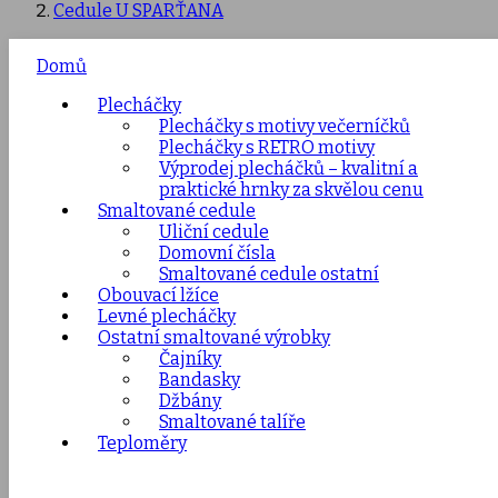
Cedule U SPARŤANA
Domů
Plecháčky
Plecháčky s motivy večerníčků
Plecháčky s RETRO motivy
Výprodej plecháčků – kvalitní a
praktické hrnky za skvělou cenu
Smaltované cedule
Uliční cedule
Domovní čísla
Smaltované cedule ostatní
Obouvací lžíce
Levné plecháčky
Ostatní smaltované výrobky
Čajníky
Bandasky
Džbány
Smaltované talíře
Teploměry