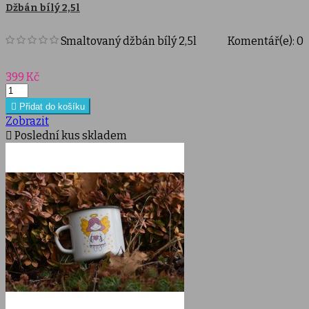
Džbán bílý 2,5l
Smaltovaný džbán bílý 2,5l
Komentář(e):
0
Cena
399 Kč

Přidat do košíku
Zobrazit

Poslední kus skladem