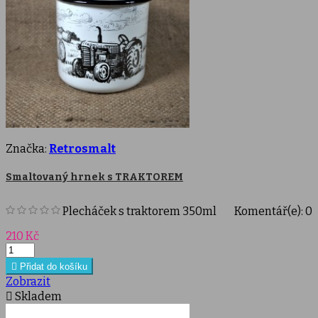
Značka:
Retrosmalt
Smaltovaný hrnek s TRAKTOREM
Plecháček s traktorem 350ml
Komentář(e):
0
Cena
210 Kč

Přidat do košíku
Zobrazit

Skladem