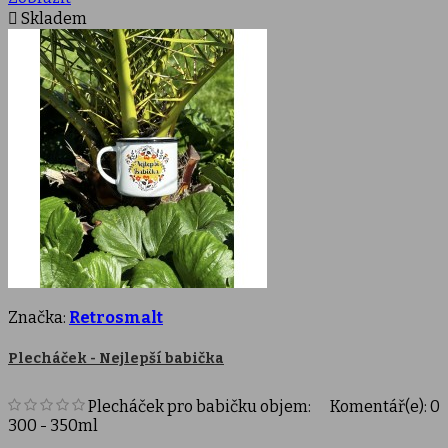

Skladem
Značka:
Retrosmalt
Plecháček - Nejlepší babička
Plecháček pro babičku objem:
Komentář(e):
0
300 - 350ml