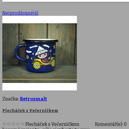
Nejprodávanéjší
Značka:
Retrosmalt
Plecháček s Večerníčkem
Plecháček s Večerníčkem
Komentář(e):
0