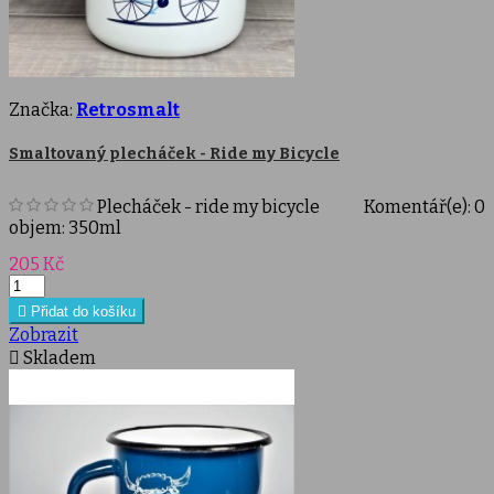
Značka:
Retrosmalt
Smaltovaný plecháček - Ride my Bicycle
Plecháček - ride my bicycle
Komentář(e):
0
objem: 350ml
Cena
205 Kč

Přidat do košíku
Zobrazit

Skladem