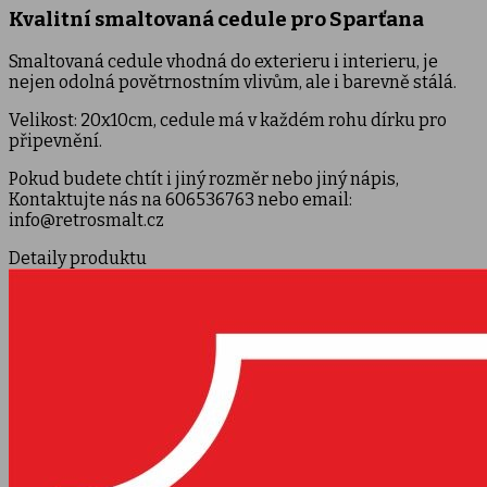
Kvalitní smaltovaná cedule pro Sparťana
Smaltovaná cedule vhodná do exterieru i interieru, je
nejen odolná povětrnostním vlivům, ale i barevně stálá.
Velikost: 20x10cm, cedule má v každém rohu dírku pro
připevnění.
Pokud budete chtít i jiný rozměr nebo jiný nápis,
Kontaktujte nás na 606536763 nebo email:
info@retrosmalt.cz
Detaily produktu