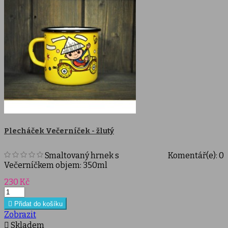
Plecháček Večerníček - žlutý
Smaltovaný hrnek s
Komentář(e):
0
Večerníčkem objem: 350ml
Cena
230 Kč

Přidat do košíku
Zobrazit

Skladem