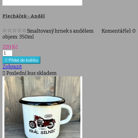
Plecháček - Anděl
Smaltovaný hrnek s andělem
Komentář(e):
0
objem: 350ml
Cena
220 Kč

Přidat do košíku
Zobrazit

Poslední kus skladem