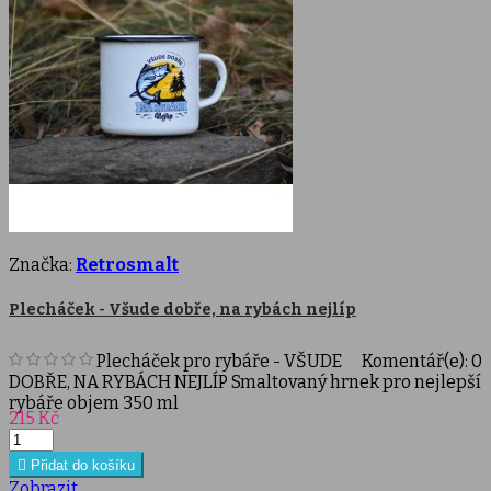
Značka:
Retrosmalt
Plecháček - Všude dobře, na rybách nejlíp
Plecháček pro rybáře - VŠUDE
Komentář(e):
0
DOBŘE, NA RYBÁCH NEJLÍP Smaltovaný hrnek pro nejlepší
rybáře objem 350 ml
Cena
215 Kč

Přidat do košíku
Zobrazit