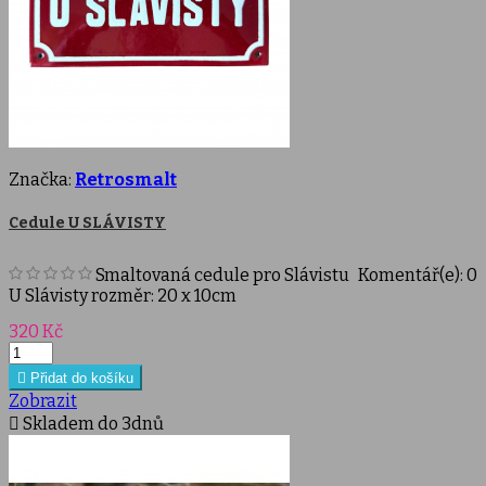
Značka:
Retrosmalt
Cedule U SLÁVISTY
Smaltovaná cedule pro Slávistu
Komentář(e):
0
U Slávisty rozměr: 20 x 10cm
Cena
320 Kč

Přidat do košíku
Zobrazit

Skladem do 3dnů