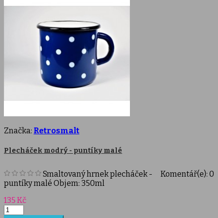
Značka:
Retrosmalt
Plecháček modrý - puntíky malé
Smaltovaný hrnek plecháček -
Komentář(e):
0
puntíky malé Objem: 350ml
Cena
135 Kč