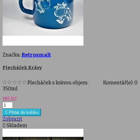
Značka:
Retrosmalt
Plecháček Krávy
Plecháček s krávou objem:
Komentář(e):
0
350ml
Cena
185 Kč

Přidat do košíku
Zobrazit

Skladem