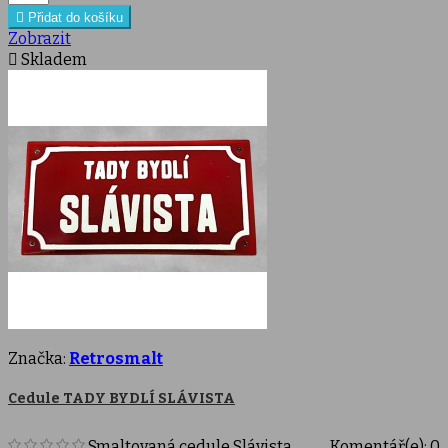

Přidat do košíku
Zobrazit

Skladem
Značka:
Retrosmalt
Cedule TADY BYDLÍ SLÁVISTA
Smaltovaná cedule Slávista
Komentář(e):
0