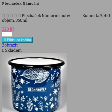
Plecháček Námořní
Plecháček Námořní motiv
Komentář(e):
0
objem: 350ml
Cena
220 Kč

Přidat do košíku
Zobrazit

Skladem