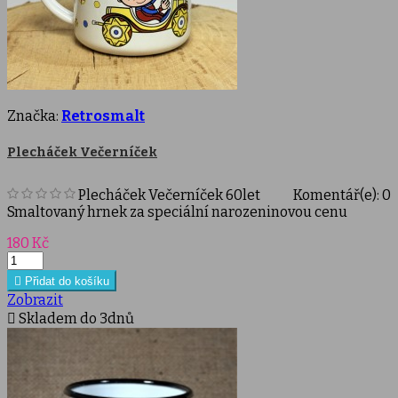
Značka:
Retrosmalt
Plecháček Večerníček
Plecháček Večerníček 60let
Komentář(e):
0
Smaltovaný hrnek za speciální narozeninovou cenu
Cena
180 Kč

Přidat do košíku
Zobrazit

Skladem do 3dnů