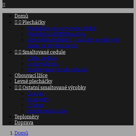

Domů


Plecháčky
Plecháčky s motivy večerníčků
Plecháčky s RETRO motivy
Výprodej plecháčků – kvalitní a praktické
hrnky za skvělou cenu


Smaltované cedule
Uliční cedule
Domovní čísla
Smaltované cedule ostatní
Obouvací lžíce
Levné plecháčky


Ostatní smaltované výrobky
Čajníky
Bandasky
Džbány
Smaltované talíře
Teploměry
Doprava
Domů