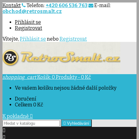
Kontakt
Telefon:
+420 606 536 763
E-mail:
obchod@retrosmalt.cz
Přihlásit se
Registrovat
Vítejte,
Přihlásit se
nebo
Registrovat
shopping_cart
Košík:
0
Produkty - 0 Kč
Ve vašem košíku nejsou žádné další položky
Doručení
Celkem
0 Kč
K pokladně


Vyhledávání

