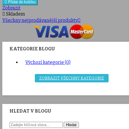

Přidat do košíku
Zobrazit

Skladem
Všechny nejprodávanější produkty

KATEGORIE BLOGU
Výchozí kategorie (0)
ZOBRAZIT VŠECHNY KATEGORIE
HLEDAT V BLOGU